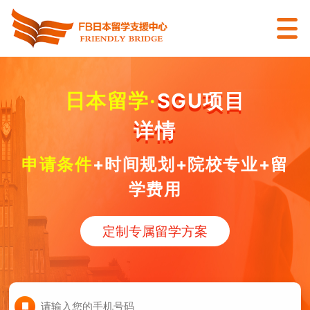
日本留学·
SGU项目
详情
申请条件
+时间规划+
院校专业
+留
学费用
定制专属留学方案