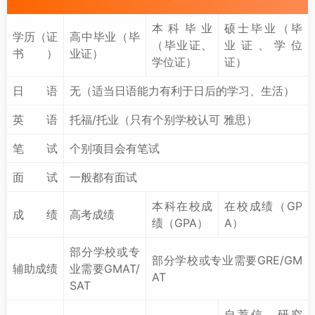
本科毕业
硕士毕业（毕
学历（证
高中毕业（毕
（毕业证、
业证、学位
书）
业证）
学位证）
证）
日语
无（适当日语能力有利于日后的学习、生活）
英语
托福/托业（只有个别学校认可 雅思）
笔试
个别项目会有笔试
面试
一般都有面试
本科在校成
在校成绩（GP
成绩
高考成绩
绩（GPA）
A）
部分学校或专
部分学校或专业需要GRE/GM
辅助成绩
业需要GMAT/
AT
SAT
自荐信、研究